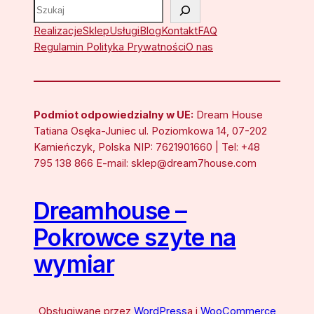
Szukaj
Realizacje
Sklep
Usługi
Blog
Kontakt
FAQ
Regulamin Polityka Prywatności
O nas
Podmiot odpowiedzialny w UE:
Dream House
Tatiana Osęka-Juniec ul. Poziomkowa 14, 07-202
Kamieńczyk, Polska NIP: 7621901660 | Tel: +48
795 138 866 E-mail: sklep@dream7house.com
Dreamhouse –
Pokrowce szyte na
wymiar
Obsługiwane przez
WordPress
a i
WooCommerce