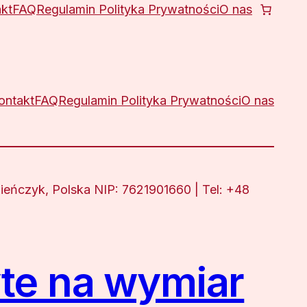
kt
FAQ
Regulamin Polityka Prywatności
O nas
ontakt
FAQ
Regulamin Polityka Prywatności
O nas
eńczyk, Polska NIP: 7621901660 | Tel: +48
te na wymiar