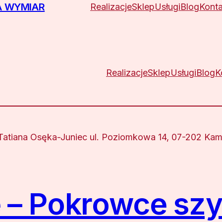
A WYMIAR
Realizacje
Sklep
Usługi
Blog
Konta
Realizacje
Sklep
Usługi
Blog
K
tiana Osęka-Juniec ul. Poziomkowa 14, 07-202 Kami
– Pokrowce szy