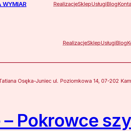
A WYMIAR
Realizacje
Sklep
Usługi
Blog
Konta
Realizacje
Sklep
Usługi
Blog
K
tiana Osęka-Juniec ul. Poziomkowa 14, 07-202 Kami
– Pokrowce szy