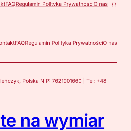
kt
FAQ
Regulamin Polityka Prywatności
O nas
ontakt
FAQ
Regulamin Polityka Prywatności
O nas
eńczyk, Polska NIP: 7621901660 | Tel: +48
te na wymiar