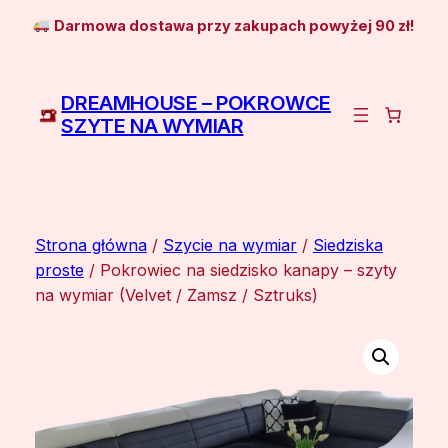
Przejdź
Darmowa dostawa przy zakupach powyżej 90 zł!
do
treści
DREAMHOUSE – POKROWCE
SZYTE NA WYMIAR
Strona główna
/
Szycie na wymiar
/
Siedziska
proste
/ Pokrowiec na siedzisko kanapy – szyty
na wymiar (Velvet / Zamsz / Sztruks)