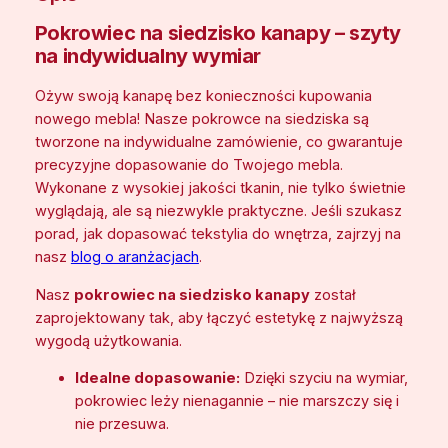
s
1
i
Pokrowiec na siedzisko kanapy – szyty
2
e
na indywidualny wymiar
d
,
z
Ożyw swoją kanapę bez konieczności kupowania
0
i
nowego mebla! Nasze pokrowce na siedziska są
0
s
tworzone na indywidualne zamówienie, co gwarantuje
k
precyzyjne dopasowanie do Twojego mebla.
o
Wykonane z wysokiej jakości tkanin, nie tylko świetnie
z
k
wyglądają, ale są niezwykle praktyczne. Jeśli szukasz
a
ł
porad, jak dopasować tekstylia do wnętrza, zajrzyj na
n
nasz
blog o aranżacjach
.
a
Nasz
pokrowiec na siedzisko kanapy
został
p
zaprojektowany tak, aby łączyć estetykę z najwyższą
y
wygodą użytkowania.
–
s
Idealne dopasowanie:
Dzięki szyciu na wymiar,
z
pokrowiec leży nienagannie – nie marszczy się i
y
nie przesuwa.
t