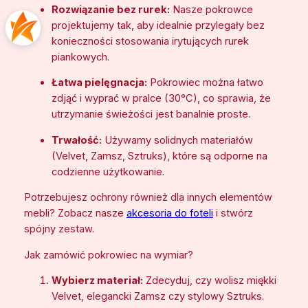
Rozwiązanie bez rurek:
Nasze pokrowce
y
projektujemy tak, aby idealnie przylegały bez
n
konieczności stosowania irytujących rurek
a
piankowych.
w
y
Łatwa pielęgnacja:
Pokrowiec można łatwo
m
zdjąć i wyprać w pralce (30°C), co sprawia, że
i
utrzymanie świeżości jest banalnie proste.
a
r
Trwałość:
Używamy solidnych materiałów
(
(Velvet, Zamsz, Sztruks), które są odporne na
V
codzienne użytkowanie.
e
Potrzebujesz ochrony również dla innych elementów
l
mebli? Zobacz nasze
akcesoria do foteli
i stwórz
v
spójny zestaw.
e
t
Jak zamówić pokrowiec na wymiar?
/
Z
Wybierz materiał:
Zdecyduj, czy wolisz miękki
a
Velvet, elegancki Zamsz czy stylowy Sztruks.