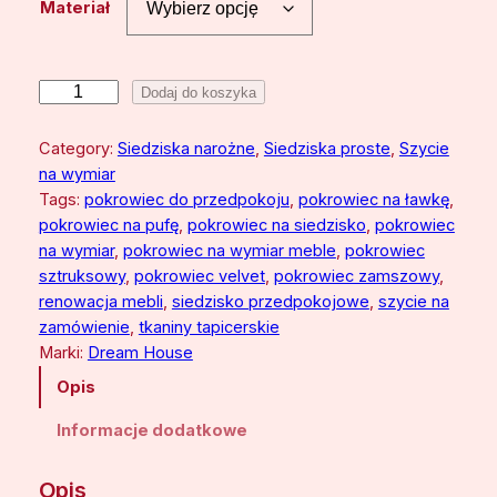
Materiał
e
n
:
i
Dodaj do koszyka
l
o
o
Category:
Siedziska narożne
, 
Siedziska proste
, 
Szycie
d
ś
na wymiar
9
ć
Tags:
pokrowiec do przedpokoju
, 
pokrowiec na ławkę
, 
P
,
pokrowiec na pufę
, 
pokrowiec na siedzisko
, 
pokrowiec
o
na wymiar
, 
pokrowiec na wymiar meble
, 
pokrowiec
5
k
sztruksowy
, 
pokrowiec velvet
, 
pokrowiec zamszowy
, 
0
r
renowacja mebli
, 
siedzisko przedpokojowe
, 
szycie na
o
zamówienie
, 
tkaniny tapicerskie
w
Marki:
Dream House
z
i
Opis
e
ł
c
Informacje dodatkowe
d
n
o
a
Opis