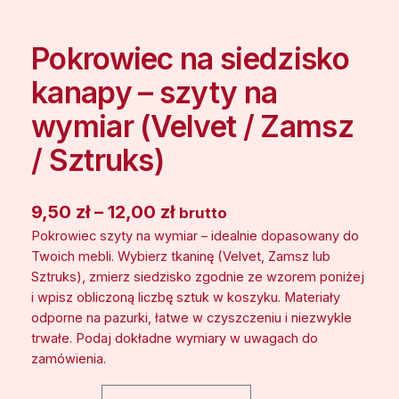
Pokrowiec na siedzisko
kanapy – szyty na
wymiar (Velvet / Zamsz
/ Sztruks)
Z
9,50
zł
–
12,00
zł
brutto
Pokrowiec szyty na wymiar – idealnie dopasowany do
a
Twoich mebli. Wybierz tkaninę (Velvet, Zamsz lub
k
Sztruks), zmierz siedzisko zgodnie ze wzorem poniżej
r
i wpisz obliczoną liczbę sztuk w koszyku. Materiały
odporne na pazurki, łatwe w czyszczeniu i niezwykle
e
trwałe. Podaj dokładne wymiary w uwagach do
s
zamówienia.
c