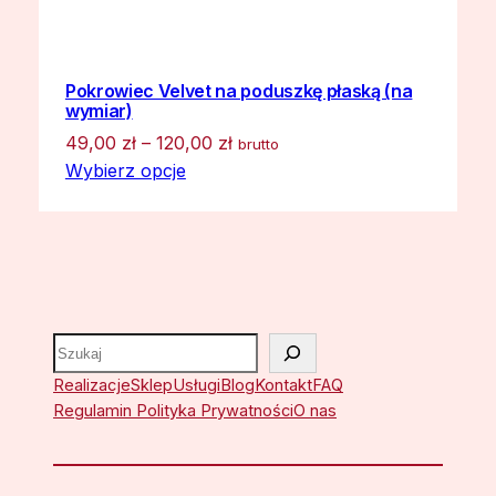
Pokrowiec Velvet na poduszkę płaską (na
wymiar)
Zakres
49,00
zł
–
120,00
zł
brutto
cen:
Wybierz opcje
od
49,00 zł
do
120,00 zł
Szukaj
Realizacje
Sklep
Usługi
Blog
Kontakt
FAQ
Regulamin Polityka Prywatności
O nas