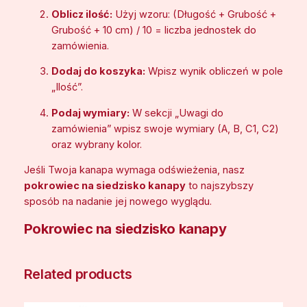
m
Oblicz ilość:
Użyj wzoru: (Długość + Grubość +
s
Grubość + 10 cm) / 10 = liczba jednostek do
z
zamówienia.
/
S
Dodaj do koszyka:
Wpisz wynik obliczeń w pole
z
„Ilość”.
t
r
Podaj wymiary:
W sekcji „Uwagi do
u
zamówienia” wpisz swoje wymiary (A, B, C1, C2)
k
oraz wybrany kolor.
s
Jeśli Twoja kanapa wymaga odświeżenia, nasz
)
pokrowiec na siedzisko kanapy
to najszybszy
sposób na nadanie jej nowego wyglądu.
Pokrowiec na siedzisko kanapy
Related products