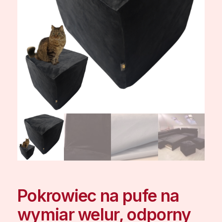
Pokrowiec na pufe na
wymiar welur, odporny