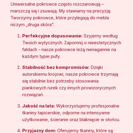
a
0
Uniwersalne pokrowce często rozczarowują –
r
marszczą się i zsuwają. My stawiamy na precyzję.
0
w
Tworzymy pokrowce, które przylegają do mebla
e
niczym „druga skóra”.
l
z
u
Perfekcyjne dopasowanie:
Szyjemy według
ł
r
Twoich wytycznych. Zapomnij o nieestetycznych
,
fałdach – nasze pokrowce leżą nienagannie na
o
każdym typie pufy.
d
Stabilność bez kompromisów:
Dzięki
p
autorskiemu krojowi, nasze pokrowce trzymają
o
się stabilnie bez potrzeby stosowania
r
piankowych rurek czy innych prowizorycznych
n
rozwiązań.
y
n
Jakość na lata:
Wykorzystujemy profesjonalne
a
tkaniny tapicerskie, odporne na intensywne
z
użytkowanie, ścieranie oraz blaknięcie w słońcu.
w
Przyjazny dom:
Oferujemy tkaniny, które są
i