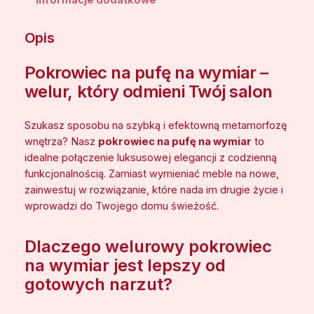
Informacje dodatkowe
6
k
r
5
Opis
o
,
w
Pokrowiec na pufę na wymiar –
0
i
welur, który odmieni Twój salon
e
0
c
n
Szukasz sposobu na szybką i efektowną metamorfozę
a
wnętrza? Nasz
pokrowiec na pufę na wymiar
to
z
p
idealne połączenie luksusowej elegancji z codzienną
ł
u
funkcjonalnością. Zamiast wymieniać meble na nowe,
d
f
zainwestuj w rozwiązanie, które nada im drugie życie i
e
wprowadzi do Twojego domu świeżość.
o
n
1
a
Dlaczego welurowy pokrowiec
w
4
na wymiar jest lepszy od
y
8
gotowych narzut?
m
,
i