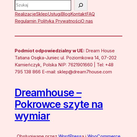
Szukaj
Realizacje
Sklep
Usługi
Blog
Kontakt
FAQ
Regulamin Polityka Prywatności
O nas
Podmiot odpowiedzialny w UE:
Dream House
Tatiana Osęka-Juniec ul. Poziomkowa 14, 07-202
Kamieńczyk, Polska NIP: 7621901660 | Tel: +48
795 138 866 E-mail: sklep@dream7house.com
Dreamhouse –
Pokrowce szyte na
wymiar
Obsługiwane przez
WordPress
a i
WooCommerce