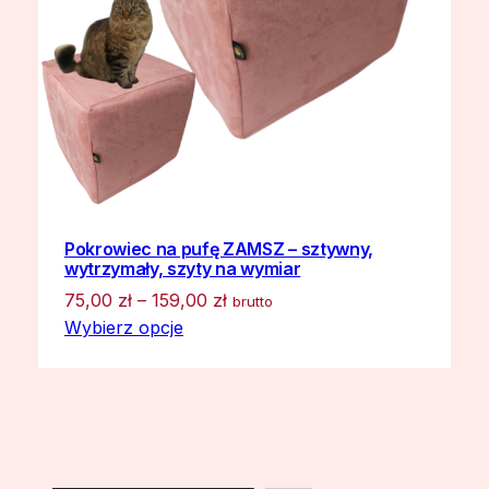
Pokrowiec na pufę ZAMSZ – sztywny,
wytrzymały, szyty na wymiar
Zakres
75,00
zł
–
159,00
zł
brutto
cen:
Wybierz opcje
od
75,00 zł
do
159,00 zł