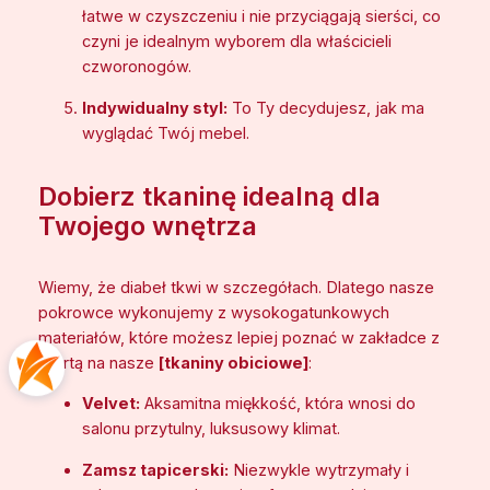
łatwe w czyszczeniu i nie przyciągają sierści, co
e
czyni je idealnym wyborem dla właścicieli
r
czworonogów.
z
ę
Indywidualny styl:
To Ty decydujesz, jak ma
t
wyglądać Twój mebel.
a
Dobierz tkaninę idealną dla
Twojego wnętrza
Wiemy, że diabeł tkwi w szczegółach. Dlatego nasze
pokrowce wykonujemy z wysokogatunkowych
materiałów, które możesz lepiej poznać w zakładce z
ofertą na nasze
[tkaniny obiciowe]
:
Velvet:
Aksamitna miękkość, która wnosi do
salonu przytulny, luksusowy klimat.
Zamsz tapicerski:
Niezwykle wytrzymały i