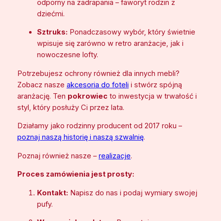
odporny na zadrapania – faworyt rodzin z
dziećmi.
Sztruks:
Ponadczasowy wybór, który świetnie
wpisuje się zarówno w retro aranżacje, jak i
nowoczesne lofty.
Potrzebujesz ochrony również dla innych mebli?
Zobacz nasze
akcesoria do foteli
i stwórz spójną
aranżację. Ten
pokrowiec
to inwestycja w trwałość i
styl, który posłuży Ci przez lata.
Działamy jako rodzinny producent od 2017 roku –
poznaj naszą historię i naszą szwalnię
.
Poznaj również nasze –
realizacje
.
Proces zamówienia jest prosty:
Kontakt:
Napisz do nas i podaj wymiary swojej
pufy.